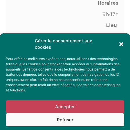
Horaires
9h-17h
Lieu
chez Cécile PITON
Gérer le consentement aux
Un Souffle sur le foin
cookies
2 la Florencière
35130 Visseiche
Pour offrir les meilleures expériences, nous utilisons des technologies
telles que les cookies pour stocker et/ou accéder aux informations des
appareils. Le fait de consentir à ces technologies nous permettra de
traiter des données telles que le comportement de navigation ou les ID
uniques sur ce site. Le fait de ne pas consentir ou de retirer son
consentement peut avoir un effet négatif sur certaines caractéristiques
Jeudi 12 mars 2024
et fonctions.
Mentions légales
Accepter
Politique de confidentialité
Refuser