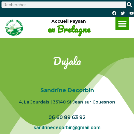
Accueil Paysan
en Bretagne
Dujala
Sandrine Decorbin
4, La Jourdais
|
35140 St Jean sur Couesnon
06 60 89 63 92
sandrinedecorbin@gmail.com