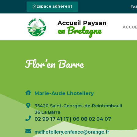
Espace adhérent
Fa
Accueil Paysan
en Bretagne
ACCUE
Flor’en Barre
Marie-Aude Lhotellery
35420 Saint-Georges-de-Reintembault
36 La Barre
02 99 17 41 17 | 06 08 02 04 07
malhotellery.enfance@orange.fr