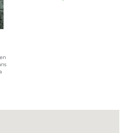
 en
ans
a