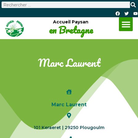
Accueil Paysan
en Bretagne
Marc Laurent
Marc Laurent
101 Keraeret
| 29250 Plougoulm