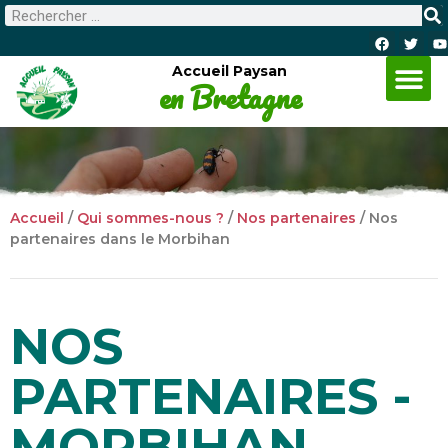
Accueil Paysan
en Bretagne
Accueil
/
Qui sommes-nous ?
/
Nos partenaires
/
Nos
partenaires dans le Morbihan
NOS
PARTENAIRES -
MORBIHAN