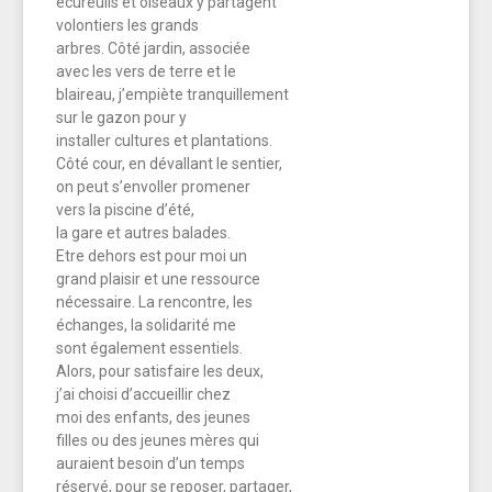
écureuils et oiseaux y partagent
volontiers les grands
arbres. Côté jardin, associée
avec les vers de terre et le
blaireau, j’empiète tranquillement
sur le gazon pour y
installer cultures et plantations.
Côté cour, en dévallant le sentier,
on peut s’envoller promener
vers la piscine d’été,
la gare et autres balades.
Etre dehors est pour moi un
grand plaisir et une ressource
nécessaire. La rencontre, les
échanges, la solidarité me
sont également essentiels.
Alors, pour satisfaire les deux,
j’ai choisi d’accueillir chez
moi des enfants, des jeunes
filles ou des jeunes mères qui
auraient besoin d’un temps
réservé, pour se reposer, partager,