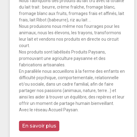
Nous fabriquons des produits au lait cru avec la totalité
du lait trait : beurre, crème fraîche, fromage blanc,
fromage blanc aux fruits, fromages frais et affinés, lait
frais, lait Ribot (babeurre), riz au lait …
Nous produisons nous même nos fourrages pour les
animaux, nous les élevons, les trayons, transformons
leur lait et vendons nos produits en directe ou circuit
court.
Nos produits sont labélisés Produits Paysans,
promouvant une agriculture paysanne et des
fabrications artisanales.
En parallèle nous accueillons à la ferme des enfants en
difficulté psychique, comportementale, relationnelle
et/ou sociale, dans un cadre familial, afin de faire
partager nos passions (animaux, nature, terre…) et
ainsi les aider à trouver un équilibre, des repères et leur
offrir un moment de partage humain bienveillant.
Avec le réseau Accueil Paysan.
En savoir plus